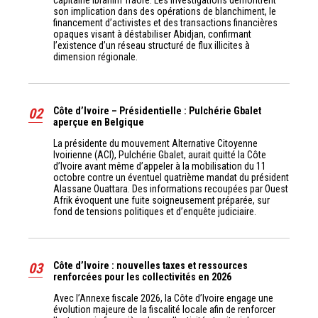
capitaine Ibrahim Traoré. Les investigations démontrent
son implication dans des opérations de blanchiment, le
financement d’activistes et des transactions financières
opaques visant à déstabiliser Abidjan, confirmant
l’existence d’un réseau structuré de flux illicites à
dimension régionale.
02
Côte d’Ivoire – Présidentielle : Pulchérie Gbalet
aperçue en Belgique
La présidente du mouvement Alternative Citoyenne
Ivoirienne (ACI), Pulchérie Gbalet, aurait quitté la Côte
d’Ivoire avant même d’appeler à la mobilisation du 11
octobre contre un éventuel quatrième mandat du président
Alassane Ouattara. Des informations recoupées par Ouest
Afrik évoquent une fuite soigneusement préparée, sur
fond de tensions politiques et d’enquête judiciaire.
03
Côte d’Ivoire : nouvelles taxes et ressources
renforcées pour les collectivités en 2026
Avec l’Annexe fiscale 2026, la Côte d’Ivoire engage une
évolution majeure de la fiscalité locale afin de renforcer